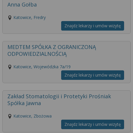
Anna Gołba
Katowice, Fredry
Znajdz lekarzy i umów wizytę
MEDTEM SPÓŁKA Z OGRANICZONĄ
ODPOWIEDZIALNOŚCIĄ
Katowice, Wojewódzka 7a/19
Znajdz lekarzy i umów wizytę
Zakład Stomatologii i Protetyki Prośniak
Spółka Jawna
Katowice, Zbożowa
Znajdz lekarzy i umów wizytę