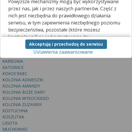
Powyższe mechanizmy mogą być wykorzystywane
BRYNÓW
przez nas, jak i przez naszych partnerów. Część z
BUROWIEC
nich jest niezbędna do prawidłowego działania
CEGIELNIA MURCKI
serwisu, w tym zapewnienia niezbędnego poziomu
DĄB
bezpieczeństwa, pozostałe (które możesz
DĄBRÓWKA MAŁA
DOLINA TRZECH STAWÓW
kontrolować) są wykorzystywane do:
GISZOWIEC
Akceptuję i przechodzę do serwisu
obsługi dodatkowych funkcjonalności
JANÓW
Ustawienia zaawansowane
usprawniających działanie naszego serwisu,
JÓZEFOWIEC
analizy tego, w jaki sposób korzystasz z naszej
KARBOWA
strony,
KATOWICE
marketingu bezpośredniego i wyświetlania reklam, w
KOKOCINIEC
tym reklam spersonalizowanych,
KOLONIA AGNIESZKI
udostępniania funkcji mediów społecznościowych.
KOLONIA AMANDY
KOLONIA BOŻE DARY
Kliknij „Akceptuję i przechodzę do serwisu”, aby
KOLONIA WYSOCKIEGO
wyrazić zgodę na przetwarzanie przez nas i
KOLONIA ZUZANNY
naszych partnerów Twoich danych w
KOSTUCHNA
powyższych celach.
KOSZUTKA
LIGOTA
Pamiętaj, że wyrażenie zgody jest dobrowolne, a
MUCHOWIEC