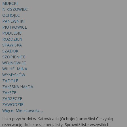
wyrażoną zgodę możesz w każdej chwili cofnąć,
MURCKI
możesz też wycofać zgodę na przetwarzanie Twoich
NIKISZOWIEC
danych tylko w niektórych celach. Jeżeli chcesz
OCHOJEC
dowiedzieć się więcej lub chcesz przeprowadzić
PANEWNIKI
konfigurację szczegółową, to możesz tego dokonać
PIOTROWICE
PODLESIE
za pomocą „Ustawień zaawansowanych”.
ROŹDZIEŃ
Więcej informacji na temat wykorzystywania
STAWISKA
narzędzi zewnętrznych w naszym serwisie
SZADOK
znajdziesz w Regulaminie Serwisu.
SZOPIENICE
WEŁNOWIEC
WILHELMINA
WYMYSŁÓW
ZADOLE
ZAŁĘSKA HAŁDA
ZAŁĘŻE
ZARZECZE
ZAWODZIE
Więcej Miejscowości...
Lista przychodni w Katowicach (Ochojec) umożliwi Ci szybką
rezerwację do lekarza specjalisty. Sprawdź listę wszystkich