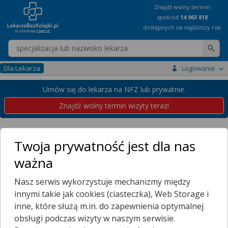
Znajdź wolny termin
spośród
14 963 818
dostępnych na najbliższy rok
Wpisz nazwę lekarza
Dla Lekarza
Logowanie
Umów się do lekarza na NFZ lub prywatnie.
Znajdź wolny termin wizyty teraz!
Placówki
Śląskie
Katowice
Ochojec
Twoja prywatność jest dla nas
Przychodnie w Katowicach
ważna
Ochojec
Nasz serwis wykorzystuje mechanizmy między
Wybierz dzielnicę
innymi takie jak cookies (ciasteczka), Web Storage i
BEDEROWIEC
inne, które służą m.in. do zapewnienia optymalnej
BOGUCICE
obsługi podczas wizyty w naszym serwisie.
BORKI