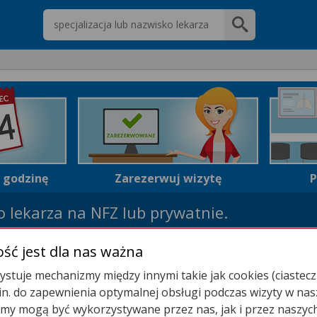
Wpisz nazwę lekarza
i godzinę
Zarezerwuj wizytę
P
 lekarza na NFZ lub prywatnie.
najdź wolny termin wizyty teraz!
ść jest dla nas ważna
stuje mechanizmy między innymi takie jak cookies (ciastecz
.in. do zapewnienia optymalnej obsługi podczas wizyty w nas
y mogą być wykorzystywane przez nas, jak i przez naszyc