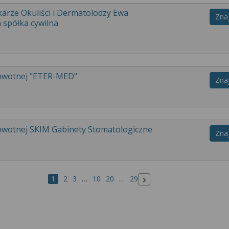
arze Okuliści i Dermatolodzy Ewa
Zna
 spółka cywilna
rowotnej "ETER-MED"
Zna
rowotnej SKIM Gabinety Stomatologiczne
Zna
1
2
3
…
10
20
…
29
Następna strona