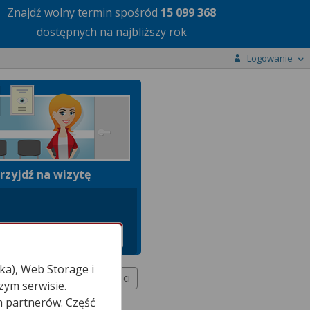
Znajdź wolny termin
spośród
15 099 368
dostępnych na najbliższy rok
Logowanie
rzyjdź na wizytę
ka), Web Storage i
Więcej miejscowości
zym serwisie.
h partnerów. Część