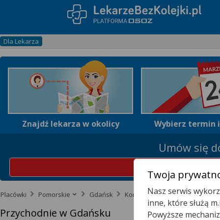
Dla Lekarza
Znajdź lekarza w okolicy
Wybierz termin 
Umów się do
Z
Twoja prywatno
Nasz serwis wykorzy
Placówki
Pomorskie
Gdańsk
Komary
inne, które służą m
Przychodnie w Gdańsku
Powyższe mechanizm