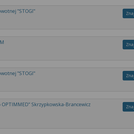
owotnej "STOGI"
Zna
OM
Zna
owotnej "STOGI"
Zna
go OPTIMMED" Skrzypkowska-Brancewicz
Zna