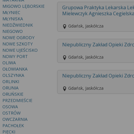
MIGOWO LĘBORSKIE
Grupowa Praktyka Lekarska Lek
MŁYNIEC
Mielewczyk Agnieszka Cegielska
MŁYNISKA
NIEDŹWIEDNIK
Gdańsk, Jaskółcza
NIEGOWO
NOWE OGRODY
NOWE SZKOTY
Niepubliczny Zakład Opieki Zd
NOWE UJEŚCISKO
NOWY PORT
Gdańsk, Jaskółcza
OLIWA
OŁOWIANKA
OLSZYNKA
Niepubliczny Zakład Opieki Zd
ORLINKI
ORUNIA
Gdańsk, Jaskółcza
ORUŃSKIE
PRZEDMIEŚCIE
OSOWA
OSTRÓW
OWCZARNIA
PACHOŁEK
PIECKI