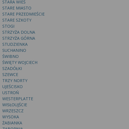
STARA WIEŚ
STARE MIASTO
STARE PRZEDMIEŚCIE
STARE SZKOTY
STOGI
STRZYŻA DOLNA
STRZYŻA GÓRNA
STUDZIENKA
SUCHANINO
ŚWIBNO
ŚWIĘTY WOJCIECH
SZADÓŁKI
SZEWCE
TRZY NORTY
UJEŚCISKO
USTROŃ
WESTERPLATTE
WISŁOUJŚCIE
WRZESZCZ
WYSOKA
ŻABIANKA
ZABORNIA