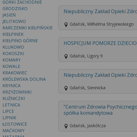
GÓRKI ZACHODNIE
GRODZISKO
Niepubliczny Zakład Opieki Zdr
JASIEŃ
JELITKOWO
Gdańsk, Wilhelma Stryjewskiego
KARCZEMKI KIEŁPIŃSKIE
KIEŁPINEK
KIEŁPINO GÓRNE
HOSPICJUM POMORZE DZIECI
KLUKOWO
KOKOSZKI
Gdańsk, Ugory 9
KOMARY
KOWALE
KRAKOWIEC
Niepubliczny Zakład Opieki Zdr
KRÓLEWSKA DOLINA
KRYNICA
Gdańsk, Siennicka
KRZYŻOWNIKI
KUŹNICZKI
LETNICA
"Centrum Zdrowia Psychiczne
LIPCE
spółka komandytowa
LIPNIK
ŁOSTOWICE
Gdańsk, Jaskółcza
MAĆKOWY
MATARNIA