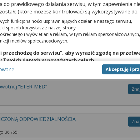
dna do prawidłowego działania serwisu, w tym zapewnienia 
zostałe (które możesz kontrolować) są wykorzystywane do:
ożliwi Ci szybką rezerwację do lekarza specjalisty. Sprawdź listę ws
wych funkcjonalności usprawniających działanie naszego serwisu,
wizytę do swojego lekarza. Na stronie LekarzeBezKolejki.pl znajdzie
jaki sposób korzystasz z naszej strony,
ańsku (Komary) . Zarezerwuj wizytę już dziś. Placówki zostały posor
ośredniego i wyświetlania reklam, w tym reklam spersonalizowanych
unkcji mediów społecznościowych.
 i przechodzę do serwisu”, aby wyrazić zgodę na przetwa
a Edyta Łubińska
Zna
w Twoich danych w powyższych celach.
sowane
Akceptuję i pr
nie zgody jest dobrowolne, a wyrażoną zgodę możesz w każd
zgodę na przetwarzanie Twoich danych tylko w niektórych ce
cej lub chcesz przeprowadzić konfigurację szczegółową, to 
rowotnej "ETER-MED"
Zna
eń zaawansowanych”.
na temat wykorzystywania narzędzi zewnętrznych w naszym se
isu.
NICZONĄ ODPOWIEDZIALNOŚCIĄ
Zna
o 36 /65