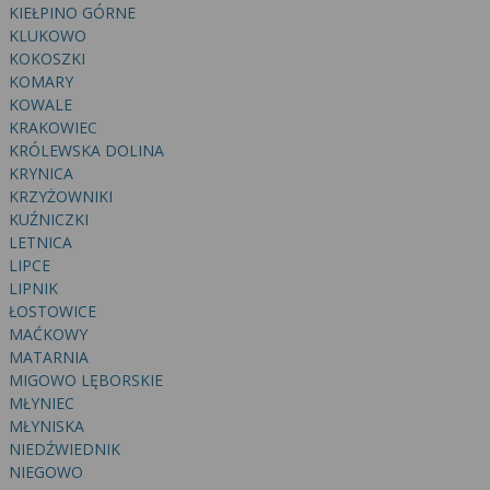
wyrażoną zgodę możesz w każdej chwili cofnąć,
KIEŁPINO GÓRNE
możesz też wycofać zgodę na przetwarzanie Twoich
KLUKOWO
danych tylko w niektórych celach. Jeżeli chcesz
KOKOSZKI
dowiedzieć się więcej lub chcesz przeprowadzić
KOMARY
konfigurację szczegółową, to możesz tego dokonać
KOWALE
KRAKOWIEC
za pomocą „Ustawień zaawansowanych”.
KRÓLEWSKA DOLINA
Więcej informacji na temat wykorzystywania
KRYNICA
narzędzi zewnętrznych w naszym serwisie
KRZYŻOWNIKI
znajdziesz w Regulaminie Serwisu.
KUŹNICZKI
LETNICA
LIPCE
LIPNIK
ŁOSTOWICE
MAĆKOWY
MATARNIA
MIGOWO LĘBORSKIE
MŁYNIEC
MŁYNISKA
NIEDŹWIEDNIK
NIEGOWO