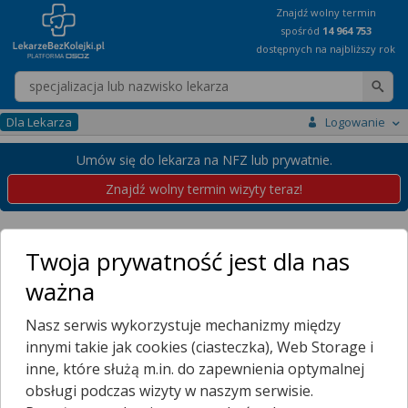
Znajdź wolny termin
spośród
14 964 753
dostępnych na najbliższy rok
Wpisz nazwę lekarza
Dla Lekarza
Logowanie
Umów się do lekarza na NFZ lub prywatnie.
Znajdź wolny termin wizyty teraz!
Placówki
Pomorskie
Gdańsk
Głowice
Twoja prywatność jest dla nas
Przychodnie w Gdańsku
ważna
Głowice
Nasz serwis wykorzystuje mechanizmy między
Wybierz dzielnicę
innymi takie jak cookies (ciasteczka), Web Storage i
BARNIEWICE
inne, które służą m.in. do zapewnienia optymalnej
BISKUPIA GÓRKA
obsługi podczas wizyty w naszym serwisie.
BŁONIA