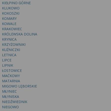
wyrażoną zgodę możesz w każdej chwili cofnąć,
KIEŁPINO GÓRNE
możesz też wycofać zgodę na przetwarzanie Twoich
KLUKOWO
danych tylko w niektórych celach. Jeżeli chcesz
KOKOSZKI
dowiedzieć się więcej lub chcesz przeprowadzić
KOMARY
konfigurację szczegółową, to możesz tego dokonać
KOWALE
KRAKOWIEC
za pomocą „Ustawień zaawansowanych”.
KRÓLEWSKA DOLINA
Więcej informacji na temat wykorzystywania
KRYNICA
narzędzi zewnętrznych w naszym serwisie
KRZYŻOWNIKI
znajdziesz w Regulaminie Serwisu.
KUŹNICZKI
LETNICA
LIPCE
LIPNIK
ŁOSTOWICE
MAĆKOWY
MATARNIA
MIGOWO LĘBORSKIE
MŁYNIEC
MŁYNISKA
NIEDŹWIEDNIK
NIEGOWO