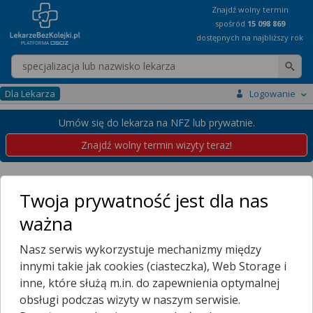
Znajdź wolny termin
spośród
15 098 869
dostępnych na najbliższy rok
Wpisz nazwę lekarza
Dla Lekarza
Logowanie
Umów się do lekarza na NFZ lub prywatnie.
Znajdź wolny termin wizyty teraz!
Placówki
Pomorskie
Gdańsk
Zakoniczyn
Twoja prywatność jest dla nas
Przychodnie w Gdańsku
ważna
Zakoniczyn
Nasz serwis wykorzystuje mechanizmy między
Wybierz dzielnicę
innymi takie jak cookies (ciasteczka), Web Storage i
BARNIEWICE
inne, które służą m.in. do zapewnienia optymalnej
BISKUPIA GÓRKA
obsługi podczas wizyty w naszym serwisie.
BŁONIA