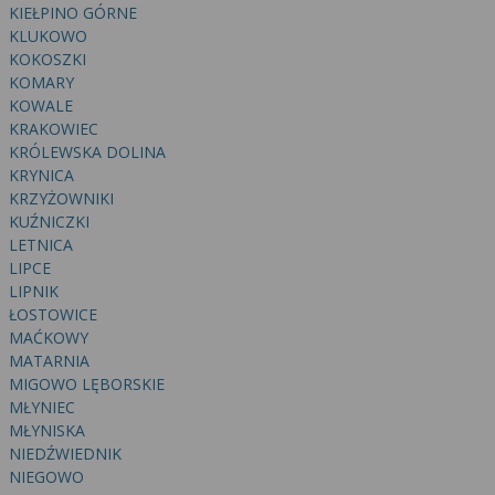
wyrażoną zgodę możesz w każdej chwili cofnąć,
KIEŁPINO GÓRNE
możesz też wycofać zgodę na przetwarzanie Twoich
KLUKOWO
danych tylko w niektórych celach. Jeżeli chcesz
KOKOSZKI
dowiedzieć się więcej lub chcesz przeprowadzić
KOMARY
konfigurację szczegółową, to możesz tego dokonać
KOWALE
KRAKOWIEC
za pomocą „Ustawień zaawansowanych”.
KRÓLEWSKA DOLINA
Więcej informacji na temat wykorzystywania
KRYNICA
narzędzi zewnętrznych w naszym serwisie
KRZYŻOWNIKI
znajdziesz w Regulaminie Serwisu.
KUŹNICZKI
LETNICA
LIPCE
LIPNIK
ŁOSTOWICE
MAĆKOWY
MATARNIA
MIGOWO LĘBORSKIE
MŁYNIEC
MŁYNISKA
NIEDŹWIEDNIK
NIEGOWO