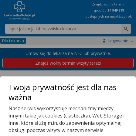
Znajdź wolny termin
spośród
14 949 818
dostępnych na najbliższy rok
Wpisz nazwę lekarza
Dla Lekarza
Logowanie
Umów się do lekarza na NFZ lub prywatnie.
Znajdź wolny termin wizyty teraz!
Placówki
Pomorskie
Gdańsk
Nowe Szkoty
Twoja prywatność jest dla nas
Przychodnie w Gdańsku
ważna
Nowe Szkoty
Nasz serwis wykorzystuje mechanizmy między
Wybierz dzielnicę
innymi takie jak cookies (ciasteczka), Web Storage i
BARNIEWICE
inne, które służą m.in. do zapewnienia optymalnej
BISKUPIA GÓRKA
obsługi podczas wizyty w naszym serwisie.
BŁONIA