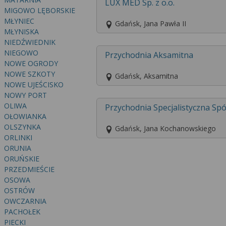
LUX MED Sp. z o.o.
MIGOWO LĘBORSKIE
MŁYNIEC
Gdańsk, Jana Pawła II
MŁYNISKA
NIEDŹWIEDNIK
NIEGOWO
Przychodnia Aksamitna
NOWE OGRODY
NOWE SZKOTY
Gdańsk, Aksamitna
NOWE UJEŚCISKO
NOWY PORT
OLIWA
Przychodnia Specjalistyczna Sp
OŁOWIANKA
OLSZYNKA
Gdańsk, Jana Kochanowskiego
ORLINKI
ORUNIA
ORUŃSKIE
PRZEDMIEŚCIE
OSOWA
OSTRÓW
OWCZARNIA
PACHOŁEK
PIECKI