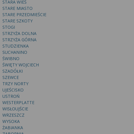
STARA WIEŚ
STARE MIASTO
STARE PRZEDMIEŚCIE
STARE SZKOTY
STOGI
STRZYŻA DOLNA
STRZYŻA GÓRNA
STUDZIENKA
SUCHANINO
ŚWIBNO
ŚWIĘTY WOJCIECH
SZADÓŁKI
SZEWCE
TRZY NORTY
UJEŚCISKO
USTROŃ
WESTERPLATTE
WISŁOUJŚCIE
WRZESZCZ
WYSOKA
ŻABIANKA
ZABORNIA