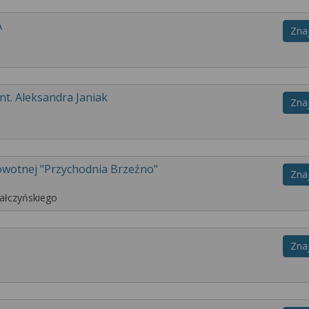
A
Zna
nt. Aleksandra Janiak
Zna
owotnej "Przychodnia Brzeźno"
Zna
ałczyńskiego
Zna