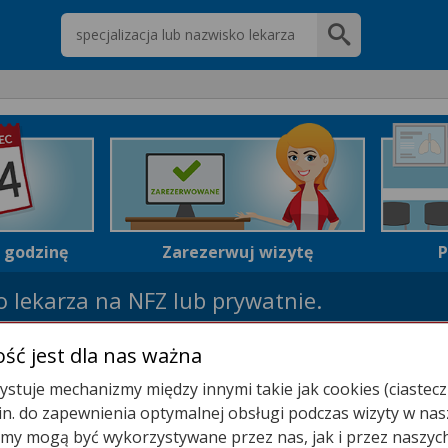
Wpisz nazwę lekarza
i godzinę
Zarezerwuj wizytę
P
 lekarza na NFZ lub prywatnie.
najdź wolny termin wizyty teraz!
ść jest dla nas ważna
stuje mechanizmy między innymi takie jak cookies (ciastecz
.in. do zapewnienia optymalnej obsługi podczas wizyty w nas
y mogą być wykorzystywane przez nas, jak i przez naszyc