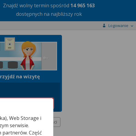
Znajdź wolny termin
spośród
14 965 163
dostępnych na najbliższy rok
Logowanie
rzyjdź na wizytę
ka), Web Storage i
Więcej miejscowości
zym serwisie.
h partnerów. Część