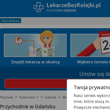
Dla Lekarza
Znajdź lekarza w okolicy
Wybierz termin 
Umów się do
Z
Twoja prywatno
Nasz serwis wykorzy
Placówki
Pomorskie
Gdańsk
Wisłoujście
inne, które służą m
Przychodnie w Gdańsku
Powyższe mechanizm