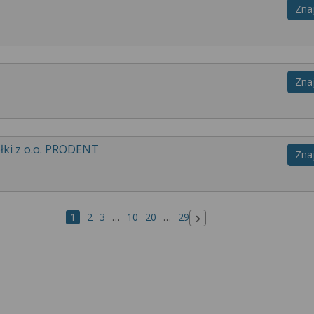
Zna
Zna
ółki z o.o. PRODENT
Zna
1
2
3
…
10
20
…
29
Następna strona