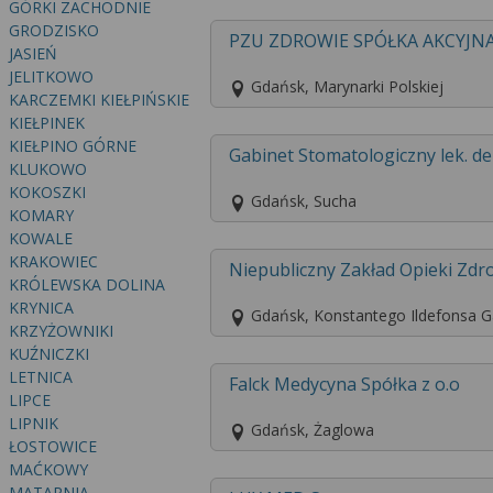
GÓRKI ZACHODNIE
GRODZISKO
PZU ZDROWIE SPÓŁKA AKCYJN
JASIEŃ
JELITKOWO
Gdańsk, Marynarki Polskiej
KARCZEMKI KIEŁPIŃSKIE
KIEŁPINEK
KIEŁPINO GÓRNE
Gabinet Stomatologiczny lek. de
KLUKOWO
KOKOSZKI
Gdańsk, Sucha
KOMARY
KOWALE
KRAKOWIEC
Niepubliczny Zakład Opieki Zdr
KRÓLEWSKA DOLINA
KRYNICA
Gdańsk, Konstantego Ildefonsa G
KRZYŻOWNIKI
KUŹNICZKI
LETNICA
Falck Medycyna Spółka z o.o
LIPCE
LIPNIK
Gdańsk, Żaglowa
ŁOSTOWICE
MAĆKOWY
MATARNIA