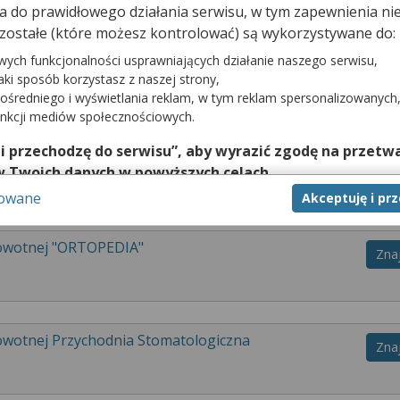
dna do prawidłowego działania serwisu, w tym zapewnienia 
zostałe (które możesz kontrolować) są wykorzystywane do:
) umożliwi Ci szybką rezerwację do lekarza specjalisty. Sprawdź listę
wych funkcjonalności usprawniających działanie naszego serwisu,
mów wizytę do swojego lekarza. Na stronie LekarzeBezKolejki.pl znaj
jaki sposób korzystasz z naszej strony,
FZ w Gdańsku (Wisłoujście) . Zarezerwuj wizytę już dziś. Placówki zo
ośredniego i wyświetlania reklam, w tym reklam spersonalizowanych
unkcji mediów społecznościowych.
 i przechodzę do serwisu”, aby wyrazić zgodę na przetwa
rowotnej Gdańskie Centrum Zdrowia
Zna
w Twoich danych w powyższych celach.
sowane
Akceptuję i pr
nie zgody jest dobrowolne, a wyrażoną zgodę możesz w każd
zgodę na przetwarzanie Twoich danych tylko w niektórych ce
cej lub chcesz przeprowadzić konfigurację szczegółową, to 
rowotnej "ORTOPEDIA"
Zna
eń zaawansowanych”.
na temat wykorzystywania narzędzi zewnętrznych w naszym se
isu.
rowotnej Przychodnia Stomatologiczna
Zna