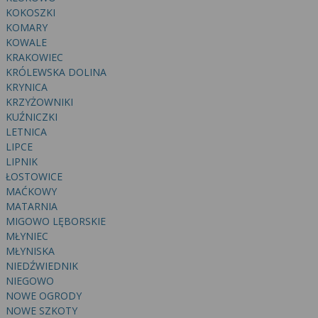
wyrażoną zgodę możesz w każdej chwili cofnąć,
KOKOSZKI
możesz też wycofać zgodę na przetwarzanie Twoich
KOMARY
danych tylko w niektórych celach. Jeżeli chcesz
KOWALE
dowiedzieć się więcej lub chcesz przeprowadzić
KRAKOWIEC
konfigurację szczegółową, to możesz tego dokonać
KRÓLEWSKA DOLINA
za pomocą „Ustawień zaawansowanych”.
KRYNICA
KRZYŻOWNIKI
Więcej informacji na temat wykorzystywania
KUŹNICZKI
narzędzi zewnętrznych w naszym serwisie
LETNICA
znajdziesz w Regulaminie Serwisu.
LIPCE
LIPNIK
ŁOSTOWICE
MAĆKOWY
MATARNIA
MIGOWO LĘBORSKIE
MŁYNIEC
MŁYNISKA
NIEDŹWIEDNIK
NIEGOWO
NOWE OGRODY
NOWE SZKOTY