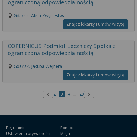
ograniczoną odpowiedzialnością
Gdańsk, Aleja Zwycięstwa
Znajdz lekarzy i umów wizytę
COPERNICUS Podmiot Leczniczy Spółka z
ograniczoną odpowiedzialnością
Gdańsk, Jakuba Wejhera
Znajdz lekarzy i umów wizytę
2
3
4
...
29
Poprzednia strona
Następna strona
Regulamin
Pomoc
Ustawienia prywatności
Misja