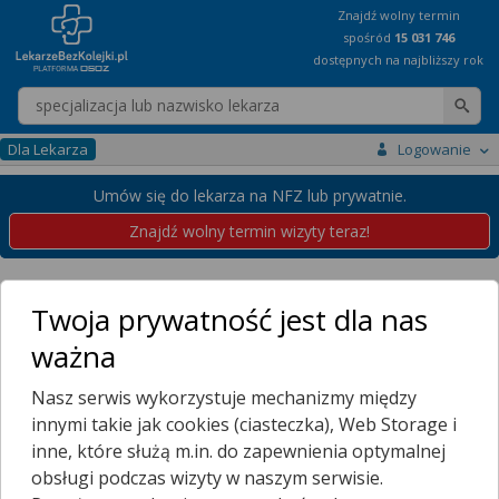
Znajdź wolny termin
spośród
15 031 746
dostępnych na najbliższy rok
Wpisz nazwę lekarza
Dla Lekarza
Logowanie
Umów się do lekarza na NFZ lub prywatnie.
Znajdź wolny termin wizyty teraz!
Placówki
Pomorskie
Gdańsk
Twoja prywatność jest dla nas
Przychodnie w Gdańsku
ważna
Wybierz dzielnicę
Nasz serwis wykorzystuje mechanizmy między
BARNIEWICE
innymi takie jak cookies (ciasteczka), Web Storage i
BISKUPIA GÓRKA
inne, które służą m.in. do zapewnienia optymalnej
BŁONIA
obsługi podczas wizyty w naszym serwisie.
BRAMA OLIWSKA