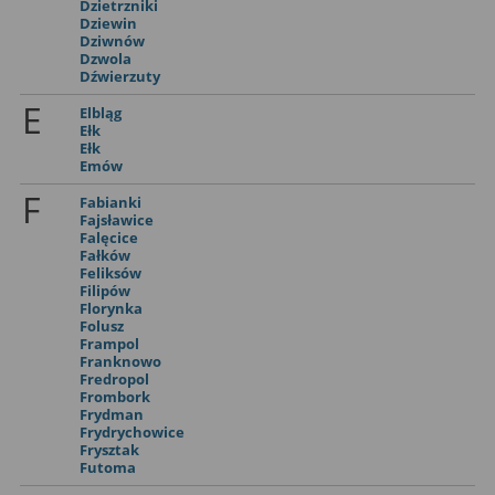
Dzietrzniki
Dziewin
Dziwnów
Dzwola
Dźwierzuty
E
Elbląg
Ełk
Ełk
Emów
F
Fabianki
Fajsławice
Falęcice
Fałków
Feliksów
Filipów
Florynka
Folusz
Frampol
Franknowo
Fredropol
Frombork
Frydman
Frydrychowice
Frysztak
Futoma