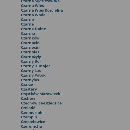
Czarna Sędziszowska
Czarna Wieś
Czarna Wieś Kościelna
Czarna Woda
Czarne
Czarne
Czarne Dolne
Czarnia
Czarnków
Czarnocin
Czarnocin
Czarnolas
Czarnożyły
Czarny Bór
Czarny Dunajec
Czarny Las
Czarny Potok
Czarnylas
Czarże
Czastary
Cząstków Mazowiecki
Czchów
Czechowice-Dziedzice
Czeladź
Czemierniki
Czempiń
Czepielowice
Czeremcha