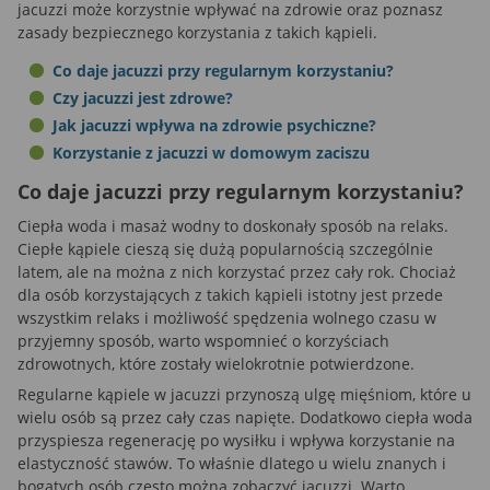
danych tylko w niektórych celach. Jeżeli chcesz
jacuzzi może korzystnie wpływać na zdrowie oraz poznasz
zasady bezpiecznego korzystania z takich kąpieli.
dowiedzieć się więcej lub chcesz przeprowadzić
konfigurację szczegółową, to możesz tego dokonać
Co daje jacuzzi przy regularnym korzystaniu?
za pomocą „Ustawień zaawansowanych”.
Czy jacuzzi jest zdrowe?
Więcej informacji na temat wykorzystywania
Jak jacuzzi wpływa na zdrowie psychiczne?
narzędzi zewnętrznych w naszym serwisie znajdziesz
Korzystanie z jacuzzi w domowym zaciszu
w Regulaminie Serwisu.
Co daje jacuzzi przy regularnym korzystaniu?
Ciepła woda i masaż wodny to doskonały sposób na relaks.
Ciepłe kąpiele cieszą się dużą popularnością szczególnie
latem, ale na można z nich korzystać przez cały rok. Chociaż
dla osób korzystających z takich kąpieli istotny jest przede
wszystkim relaks i możliwość spędzenia wolnego czasu w
przyjemny sposób, warto wspomnieć o korzyściach
zdrowotnych, które zostały wielokrotnie potwierdzone.
Regularne kąpiele w jacuzzi przynoszą ulgę mięśniom, które u
wielu osób są przez cały czas napięte. Dodatkowo ciepła woda
przyspiesza regenerację po wysiłku i wpływa korzystanie na
elastyczność stawów. To właśnie dlatego u wielu znanych i
bogatych osób często można zobaczyć jacuzzi. Warto