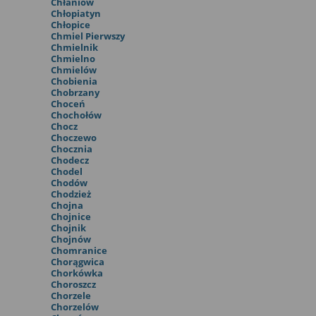
Chłaniów
Chłopiatyn
Chłopice
Chmiel Pierwszy
Chmielnik
Chmielno
Chmielów
Chobienia
Chobrzany
Choceń
Chochołów
Chocz
Choczewo
Chocznia
Chodecz
Chodel
Chodów
Chodzież
Chojna
Chojnice
Chojnik
Chojnów
Chomranice
Chorągwica
Chorkówka
Choroszcz
Chorzele
Chorzelów