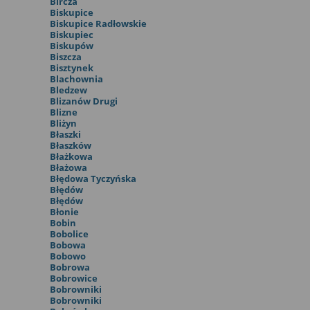
Bircza
Biskupice
Biskupice Radłowskie
Biskupiec
Biskupów
Biszcza
Bisztynek
Blachownia
Bledzew
Blizanów Drugi
Blizne
Bliżyn
Błaszki
Błaszków
Błażkowa
Błażowa
Błędowa Tyczyńska
Błędów
Błędów
Błonie
Bobin
Bobolice
Bobowa
Bobowo
Bobrowa
Bobrowice
Bobrowniki
Bobrowniki