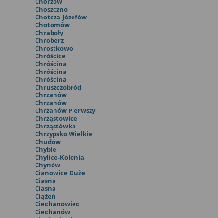
Chorzów
Choszczno
Chotcza-Józefów
Chotomów
Chraboły
Chroberz
Chrostkowo
Chróścice
Chróścina
Chróścina
Chróścina
Chruszczobród
Chrzanów
Chrzanów
Chrzanów Pierwszy
Chrząstowice
Chrząstówka
Chrzypsko Wielkie
Chudów
Chybie
Chylice-Kolonia
Chynów
Cianowice Duże
Ciasna
Ciasna
Ciążeń
Ciechanowiec
Ciechanów