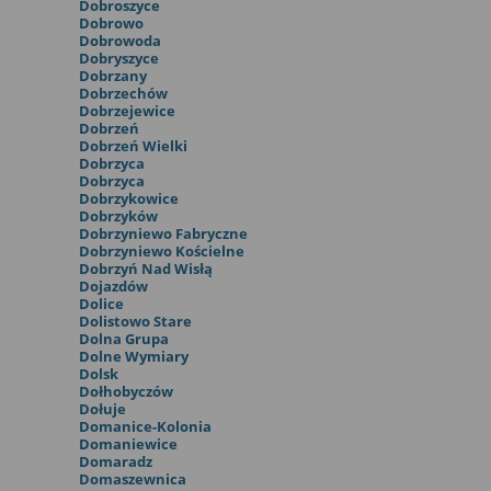
Dobroszyce
Dobrowo
Dobrowoda
Dobryszyce
Dobrzany
Dobrzechów
Dobrzejewice
Dobrzeń
Dobrzeń Wielki
Dobrzyca
Dobrzyca
Dobrzykowice
Dobrzyków
Dobrzyniewo Fabryczne
Dobrzyniewo Kościelne
Dobrzyń Nad Wisłą
Dojazdów
Dolice
Dolistowo Stare
Dolna Grupa
Dolne Wymiary
Dolsk
Dołhobyczów
Dołuje
Domanice-Kolonia
Domaniewice
Domaradz
Domaszewnica