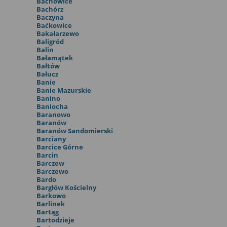
Bachowice
Bachórz
Baczyna
Baćkowice
Bakałarzewo
Baligród
Balin
Bałamątek
Bałtów
Bałucz
Banie
Banie Mazurskie
Banino
Baniocha
Baranowo
Baranów
Baranów Sandomierski
Barciany
Barcice Górne
Barcin
Barczew
Barczewo
Bardo
Bargłów Kościelny
Barkowo
Barlinek
Bartąg
Bartodzieje