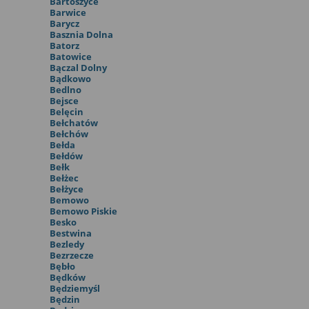
Bartoszyce
Barwice
Barycz
Basznia Dolna
Batorz
Batowice
Bączal Dolny
Bądkowo
Bedlno
Bejsce
Belęcin
Bełchatów
Bełchów
Bełda
Bełdów
Bełk
Bełżec
Bełżyce
Bemowo
Bemowo Piskie
Besko
Bestwina
Bezledy
Bezrzecze
Bębło
Będków
Będziemyśl
Będzin