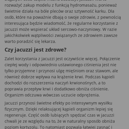
rozważyć zakup modelu z funkcją hydromasażu, ponieważ
świetnie działa na bóle pleców oraz sztywność karku. Dla
osób, które na poważnie dbają o swoje zdrowie, z pewnością
interesująca będzie wiadomość, że regularne korzystanie z
jacuzzi może wspierać układ sercowo-naczyniowy. W razie
jakichkolwiek wątpliwości związanych ze zdrowiem zawsze
warto poradzić się lekarza.
Czy jacuzzi jest zdrowe?
Zalet korzystania z jacuzzi jest oczywiście więcej. Połączenie
ciepłej wody i odpowiednio ustawionego ciśnienia jest nie
tylko przyjemne i przynosi ulgę mięśniom oraz stawom, ale
również dobrze wpływa na krążenie krwi. Podczas kąpieli
dochodzi do rozszerzenia naczyń krwionośnych, a to
poprawia przepływ krwi i dodatkowo obniża ciśnienie.
Organizm odczuwa wówczas uczucie odprężenia.
Jacuzzi przynosi świetne efekty po intensywnym wysiłku
fizycznym. Dzięki relaksującej kąpieli organizm lepiej się
regeneruje. Część osób lubiących spędzać czas w jacuzzi
chwali je ze względu na to, że w naturalny sposób obniża
poziom kortyzolu. To natomiast pozwala łatwiej zasnąć i