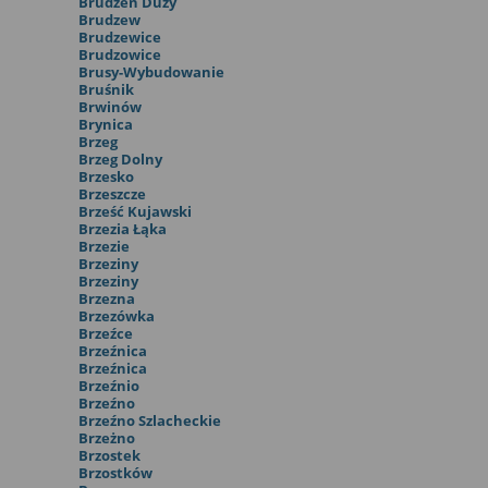
Brudzeń Duży
Brudzew
Brudzewice
Brudzowice
Brusy-Wybudowanie
Bruśnik
Brwinów
Brynica
Brzeg
Brzeg Dolny
Brzesko
Brzeszcze
Brześć Kujawski
Brzezia Łąka
Brzezie
Brzeziny
Brzeziny
Brzezna
Brzezówka
Brzeźce
Brzeźnica
Brzeźnica
Brzeźnio
Brzeźno
Brzeźno Szlacheckie
Brzeżno
Brzostek
Brzostków