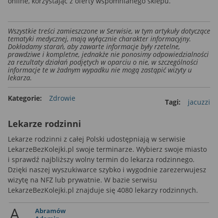
online, korzystając z oferty wspomnianego sklepu.
Wszystkie treści zamieszczone w Serwisie, w tym artykuły dotyczące
tematyki medycznej, mają wyłącznie charakter informacyjny.
Dokładamy starań, aby zawarte informacje były rzetelne,
prawdziwe i kompletne, jednakże nie ponosimy odpowiedzialności
za rezultaty działań podjętych w oparciu o nie, w szczególności
informacje te w żadnym wypadku nie mogą zastąpić wizyty u
lekarza.
Kategorie:
Zdrowie
Tagi:
jacuzzi
Lekarze rodzinni
Lekarze rodzinni z całej Polski udostępniają w serwisie
LekarzeBezKolejki.pl swoje terminarze. Wybierz swoje miasto
i sprawdź najbliższy wolny termin do lekarza rodzinnego.
Dzięki naszej wyszukiwarce szybko i wygodnie zarezerwujesz
wizytę na NFZ lub prywatnie. W bazie serwisu
LekarzeBezKolejki.pl znajduje się 4080 lekarzy rodzinnych.
A
Abramów