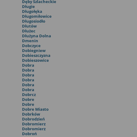
Dęby Szlacheckie
Długie
Długołęka
Długomiłowice
Długosiodło
Dłutów
Dłużec
Dłużyna Dolna
Dmenin
Dobczyce
Dobiegniew
Dobieszczyzna
Dobieszowice
Dobra
Dobra
Dobra
Dobra
Dobra
Dobra
Dobrcz
Dobre
Dobre
Dobre Miasto
Dobrków
Dobrodzień
Dobromierz
Dobromierz
Dobroń