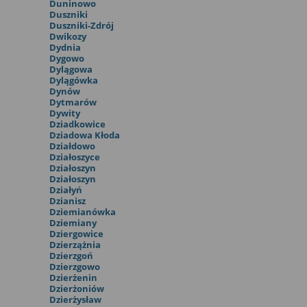
Duninowo
Duszniki
Duszniki-Zdrój
Dwikozy
Dydnia
Dygowo
Dylągowa
Dylągówka
Dynów
Dytmarów
Dywity
Dziadkowice
Dziadowa Kłoda
Działdowo
Działoszyce
Działoszyn
Działoszyn
Działyń
Dzianisz
Dziemianówka
Dziemiany
Dziergowice
Dzierzążnia
Dzierzgoń
Dzierzgowo
Dzierżenin
Dzierżoniów
Dzierżysław