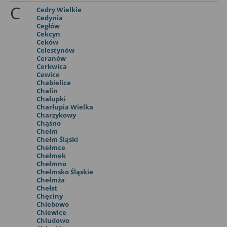
C
Cedry Wielkie
Cedynia
Cegłów
Cekcyn
Ceków
Celestynów
Ceranów
Cerkwica
Cewice
Chabielice
Chalin
Chałupki
Charłupia Wielka
Charzykowy
Chąśno
Chełm
Chełm Śląski
Chełmce
Chełmek
Chełmno
Chełmsko Śląskie
Chełmża
Chełst
Chęciny
Chlebowo
Chlewice
Chludowo