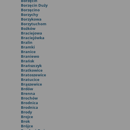
Borzęcin
Borzęcin Duży
Borzęcino
Borzychy
Borzykowa
Borzytuchom
Bożków
Braciejowa
Braciejówka
Bralin
Bramki
Branice
Braniewo
Brańsk
Brańszczyk
Bratkowice
Bratoszewice
Bratucice
Brąszewice
Brdów
Brenna
Brochów
Brodnica
Brodnica
Brody
Brojce
Brok
Brójce