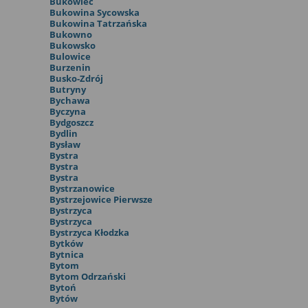
Bukowiec
Bukowina Sycowska
Bukowina Tatrzańska
Bukowno
Bukowsko
Bulowice
Burzenin
Busko-Zdrój
Butryny
Bychawa
Byczyna
Bydgoszcz
Bydlin
Bysław
Bystra
Bystra
Bystra
Bystrzanowice
Bystrzejowice Pierwsze
Bystrzyca
Bystrzyca
Bystrzyca Kłodzka
Bytków
Bytnica
Bytom
Bytom Odrzański
Bytoń
Bytów