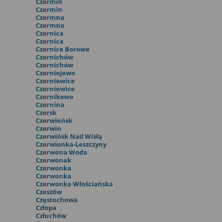
Czermin
Czermin
Czermna
Czermno
Czernica
Czernica
Czernice Borowe
Czernichów
Czernichów
Czerniejewo
Czerniewice
Czerniewice
Czernikowo
Czernina
Czersk
Czerwieńsk
Czerwin
Czerwińsk Nad Wisłą
Czerwionka-Leszczyny
Czerwona Woda
Czerwonak
Czerwonka
Czerwonka
Czerwonka Włościańska
Czeszów
Częstochowa
Człopa
Człuchów