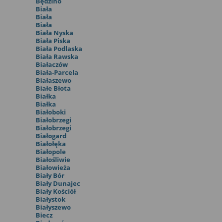
Będzino
Biała
Biała
Biała
Biała Nyska
Biała Piska
Biała Podlaska
Biała Rawska
Białaczów
Biała-Parcela
Białaszewo
Białe Błota
Białka
Białka
Białoboki
Białobrzegi
Białobrzegi
Białogard
Białołęka
Białopole
Białośliwie
Białowieża
Biały Bór
Biały Dunajec
Biały Kościół
Białystok
Białyszewo
Biecz