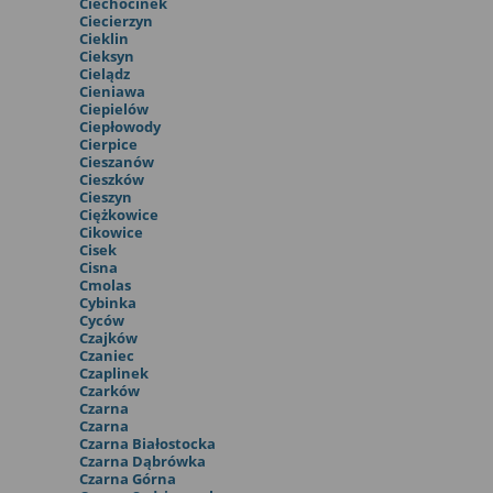
Ciechocinek
Ciecierzyn
Cieklin
Cieksyn
Cielądz
Cieniawa
Ciepielów
Ciepłowody
Cierpice
Cieszanów
Cieszków
Cieszyn
Ciężkowice
Cikowice
Cisek
Cisna
Cmolas
Cybinka
Cyców
Czajków
Czaniec
Czaplinek
Czarków
Czarna
Czarna
Czarna Białostocka
Czarna Dąbrówka
Czarna Górna