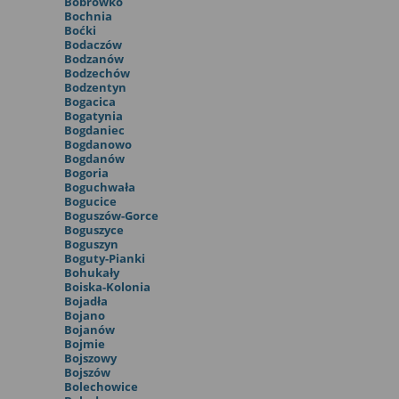
Bobrówko
Bochnia
Boćki
Bodaczów
Bodzanów
Bodzechów
Bodzentyn
Bogacica
Bogatynia
Bogdaniec
Bogdanowo
Bogdanów
Bogoria
Boguchwała
Bogucice
Boguszów-Gorce
Boguszyce
Boguszyn
Boguty-Pianki
Bohukały
Boiska-Kolonia
Bojadła
Bojano
Bojanów
Bojmie
Bojszowy
Bojszów
Bolechowice