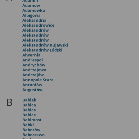
Adamin
Adamów
Adamówka
Albigowa
Aleksandria
Aleksandrowice
Aleksandrów
Aleksandrów
Aleksandrów
Aleksandrów Kujawski
Aleksandrów Łódzki
Alwernia
Andrespol
Andrychów
Andrzejewo
Andrzejów
Annopole Stare
Antoniów
Augustów
B
Babiak
Babica
Babice
Babice
Babimost
Babki
Baborów
Baboszewo