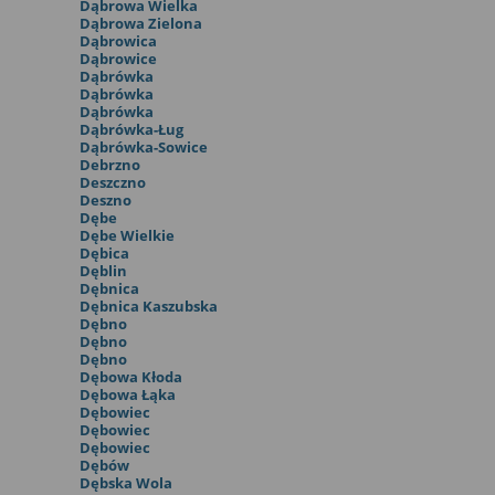
Dąbrowa Wielka
Dąbrowa Zielona
Dąbrowica
Dąbrowice
Dąbrówka
Dąbrówka
Dąbrówka
Dąbrówka-Ług
Dąbrówka-Sowice
Debrzno
Deszczno
Deszno
Dębe
Dębe Wielkie
Dębica
Dęblin
Dębnica
Dębnica Kaszubska
Dębno
Dębno
Dębno
Dębowa Kłoda
Dębowa Łąka
Dębowiec
Dębowiec
Dębowiec
Dębów
Dębska Wola