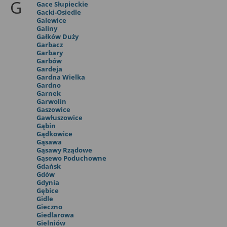
G
Gace Słupieckie
Gacki-Osiedle
Galewice
Galiny
Gałków Duży
Garbacz
Garbary
Garbów
Gardeja
Gardna Wielka
Gardno
Garnek
Garwolin
Gaszowice
Gawłuszowice
Gąbin
Gądkowice
Gąsawa
Gąsawy Rządowe
Gąsewo Poduchowne
Gdańsk
Gdów
Gdynia
Gębice
Gidle
Gieczno
Giedlarowa
Gielniów