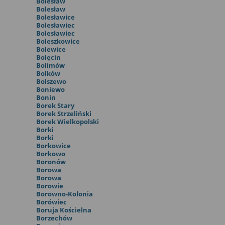
Bolesław
Bolesław
Bolesławice
Bolesławiec
Bolesławiec
Boleszkowice
Bolewice
Bolęcin
Bolimów
Bolków
Bolszewo
Boniewo
Bonin
Borek Stary
Borek Strzeliński
Borek Wielkopolski
Borki
Borki
Borkowice
Borkowo
Boronów
Borowa
Borowa
Borowie
Borowno-Kolonia
Borówiec
Boruja Kościelna
Borzechów