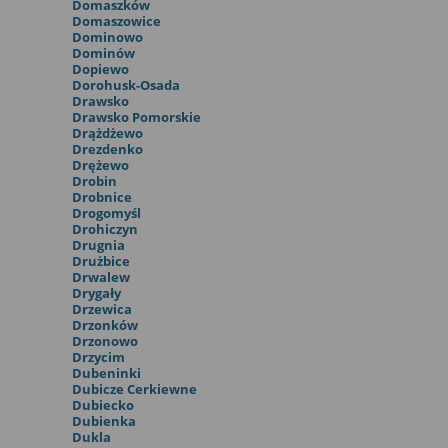
Domaszków
Domaszowice
Dominowo
Dominów
Dopiewo
Dorohusk-Osada
Drawsko
Drawsko Pomorskie
Drążdżewo
Drezdenko
Drężewo
Drobin
Drobnice
Drogomyśl
Drohiczyn
Drugnia
Drużbice
Drwalew
Drygały
Drzewica
Drzonków
Drzonowo
Drzycim
Dubeninki
Dubicze Cerkiewne
Dubiecko
Dubienka
Dukla