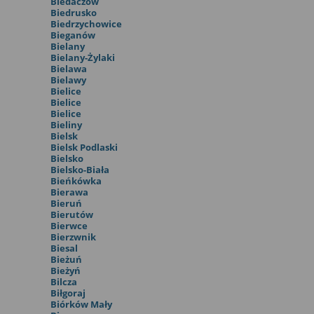
Biedaczów
Biedrusko
Biedrzychowice
Bieganów
Bielany
Bielany-Żylaki
Bielawa
Bielawy
Bielice
Bielice
Bielice
Bieliny
Bielsk
Bielsk Podlaski
Bielsko
Bielsko-Biała
Bieńkówka
Bierawa
Bieruń
Bierutów
Bierwce
Bierzwnik
Biesal
Bieżuń
Bieżyń
Bilcza
Biłgoraj
Biórków Mały