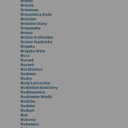
Brzoza
Brzozie
Brzozowa
Brzozowica Duża
Brzozów
Brzozów Stary
Brzozówka
Brzóza
Brzóza Królewska
Brzóza Stadnicka
Brzyska
Brzyska Wola
Bucz
Buczek
Buczek
Buczkowice
Budowo
Budry
Budy Łańcuckie
Budzisław Kościelny
Budziszewice
Budziszów Wielki
Budzów
Budzów
Budzyń
Buk
Bukowa
Bukowice