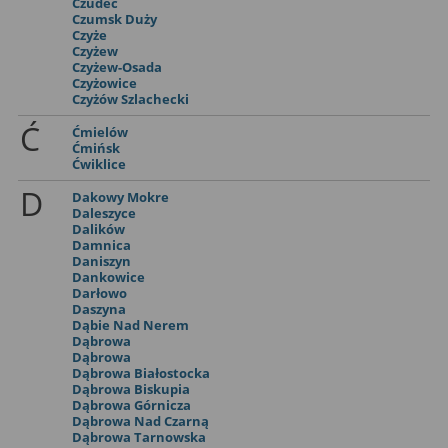
Czudec
Czumsk Duży
Czyże
Czyżew
Czyżew-Osada
Czyżowice
Czyżów Szlachecki
Ć
Ćmielów
Ćmińsk
Ćwiklice
D
Dakowy Mokre
Daleszyce
Dalików
Damnica
Daniszyn
Dankowice
Darłowo
Daszyna
Dąbie Nad Nerem
Dąbrowa
Dąbrowa
Dąbrowa Białostocka
Dąbrowa Biskupia
Dąbrowa Górnicza
Dąbrowa Nad Czarną
Dąbrowa Tarnowska