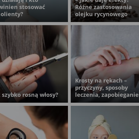
winien stosować
Różne zastosowania
olienty?
olejku rycynowego
Krosty na rękach –
przyczyny, sposoby
k szybko rosną włosy?
leczenia, zapobieganie