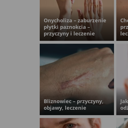
Onycholiza – zaburzenie
Ch
płytki paznokcia –
pr
przyczyny i leczenie
le
Bliznowiec – przyczyny,
Ja
objawy, leczenie
od