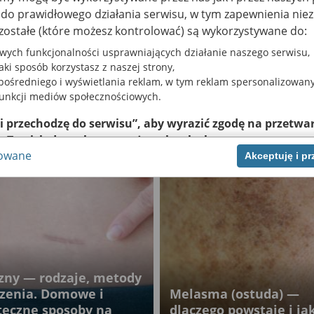
a do prawidłowego działania serwisu, w tym zapewnienia n
zostałe (które możesz kontrolować) są wykorzystywane do:
wych funkcjonalności usprawniających działanie naszego serwisu,
jaki sposób korzystasz z naszej strony,
ośredniego i wyświetlania reklam, w tym reklam spersonalizowany
funkcji mediów społecznościowych.
iernego
 i przechodzę do serwisu”, aby wyrazić zgodę na przetwar
Jak zadbać o zdrowie i
w Twoich danych w powyższych celach.
jędrność skóry?
sowane
Akceptuję i p
nie zgody jest dobrowolne, a wyrażoną zgodę możesz w każde
zgodę na przetwarzanie Twoich danych tylko w niektórych ce
ej lub chcesz przeprowadzić konfigurację szczegółową, to 
eń zaawansowanych”.
na temat wykorzystywania narzędzi zewnętrznych w naszym se
u.
izny — rodzaje, metody
czenia. Domowe i
Melasma (ostuda) —
teczne sposoby na
dlaczego powstaje i ja