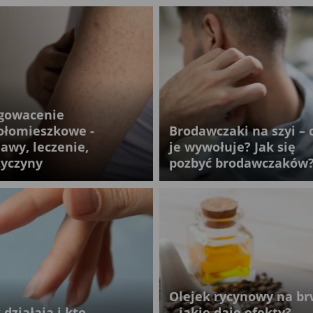
gowacenie
ołomieszkowe -
Brodawczaki na szyi – 
jawy, leczenie,
je wywołuje? Jak się
zyczyny
pozbyć brodawczaków
Olejek rycynowy na br
 działają i kto
– jakie daje efekty?