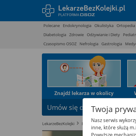
Polecane
Endokrynologia
Okulistyka
Ortopedia
Diabetologia
Zdrowie
Odżywianie i Diety
Pediatr
Czasopismo OSOZ
Nefrologia
Gastrologia
Medyc
Znajdź lekarza w okolicy
Umów się do lekarza na NFZ 
Twoja prywa
Nasz serwis wykorzy
LekarzeBezKolejki
Blog
Dermatologia
inne, które służą m
Powyższe mechanizm