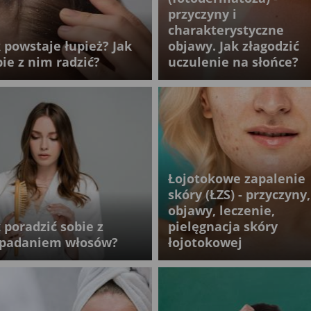
przyczyny i
charakterystyczne
k powstaje łupież? Jak
objawy. Jak złagodzić
bie z nim radzić?
uczulenie na słońce?
Łojotokowe zapalenie
skóry (ŁZS) - przyczyny,
objawy, leczenie,
 poradzić sobie z
pielęgnacja skóry
padaniem włosów?
łojotokowej