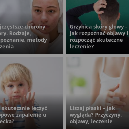
jczęstsze choroby
Grzybica skóry głowy -
óry. Rodzaje,
jak rozpoznać objawy i
zpoznanie, metody
rozpocząć skuteczne
czenia
leczenie?
k skutecznie leczyć
Liszaj płaski – jak
opowe zapalenie u
wygląda? Przyczyny,
iecka?
objawy, leczenie