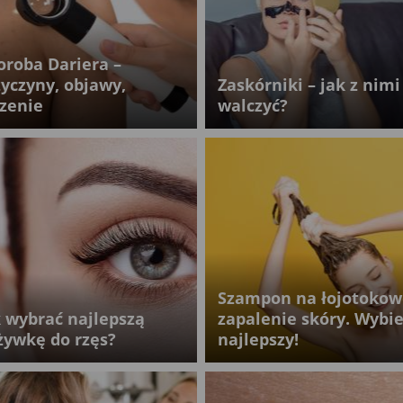
oroba Dariera –
zyczyny, objawy,
Zaskórniki – jak z nimi
czenie
walczyć?
Szampon na łojotokow
k wybrać najlepszą
zapalenie skóry. Wybie
żywkę do rzęs?
najlepszy!