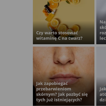
Na
sk
Czy warto stosować
ro
witaminę C na twarz?
le
Jak zapobiegać
przebarwieniom
Ja
skórnym? Jak pozbyć się
at
tych już istniejących?
dz