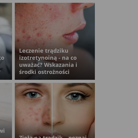
Leczenie trądziku
co
izotretynoiną - na co
uważać? Wskazania i
?
środki ostrożności
wi
Zioła na trądzik – poznaj