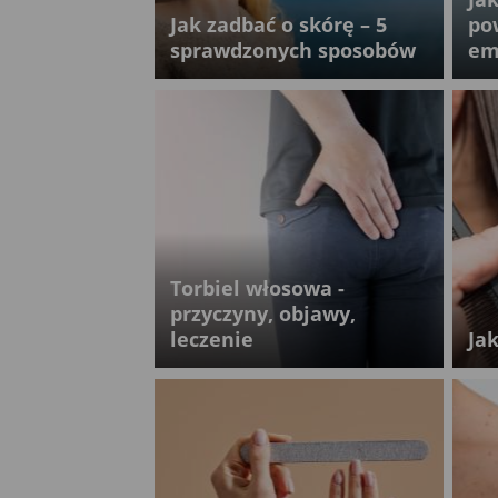
Jak zadbać o skórę – 5
po
sprawdzonych sposobów
em
Torbiel włosowa -
przyczyny, objawy,
leczenie
Ja