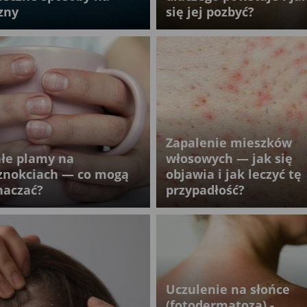
izny
się jej pozbyć?
Zapalenie mieszków
ałe plamy na
włosowych — jak się
znokciach — co mogą
objawia i jak leczyć tę
naczać?
przypadłość?
Uczulenie na słońce
(fotodermatoza) -