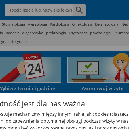
Wpisz nazwę lekarza
Stomatologia
Alergologia
Kardiologia
Ginekologia
Dermatologia
Neur
ia
Badania i diagnostyka
proktologia
Psychiatria i psychologia
Reumato
yna estetyczna
Wybierz termin i godzinę
Zarezerwuj wizytę
lub prywatnie.
tność jest dla nas ważna
stuje mechanizmy między innymi takie jak cookies (ciastecz
.in. do zapewnienia optymalnej obsługi podczas wizyty w nas
y mogą być wykorzystywane przez nas jak i przez naszych 