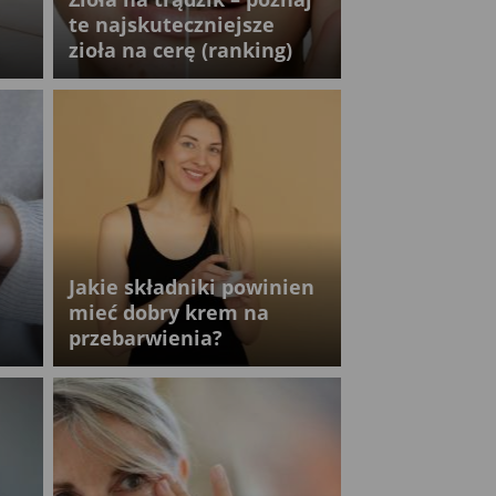
te najskuteczniejsze
zioła na cerę (ranking)
Jakie składniki powinien
mieć dobry krem na
przebarwienia?