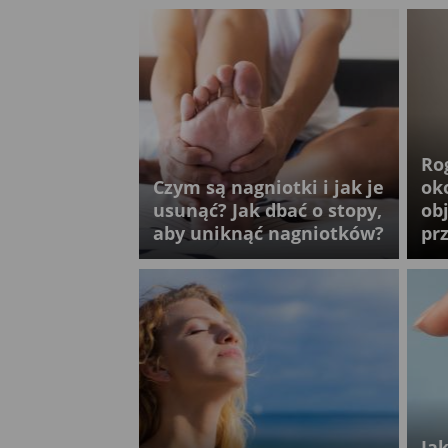
Ro
Czym są nagniotki i jak je
ok
usunąć? Jak dbać o stopy,
ob
aby uniknąć nagniotków?
pr
Jak