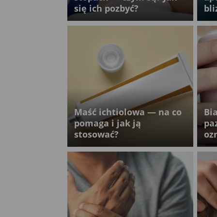
się ich pozbyć?
bl
Maść ichtiolowa — na co
Bi
pomaga i jak ją
pa
stosować?
oz