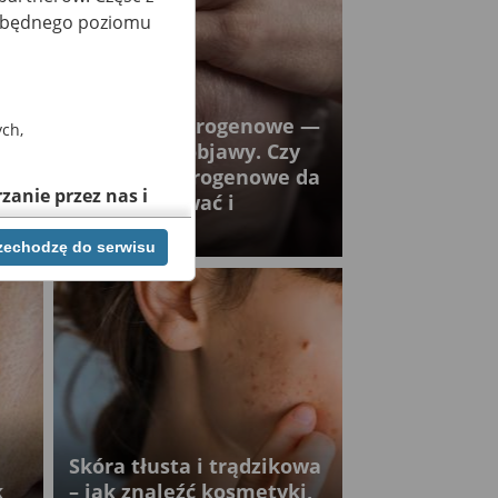
iezbędnego poziomu
Łysienie androgenowe —
ch,
przyczyny i objawy. Czy
łysienie androgenowe da
zanie przez nas i
się zahamować i
wyleczyć?
rzechodzę do serwisu
j chwili cofnąć,
lach. Jeżeli chcesz
możesz tego dokonać
rwisie znajdziesz w
Skóra tłusta i trądzikowa
k
– jak znaleźć kosmetyki,