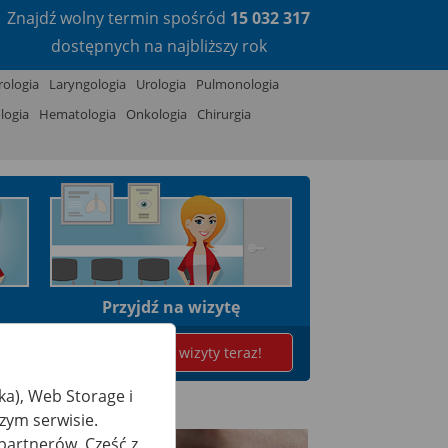
Znajdź wolny termin
spośród
15 032 317
dostępnych na najbliższy rok
ologia
Laryngologia
Urologia
Pulmonologia
logia
Hematologia
Onkologia
Chirurgia
Przyjdź na wizytę
Znajdź wolny termin wizyty teraz!
ka), Web Storage i
zym serwisie.
partnerów. Część z