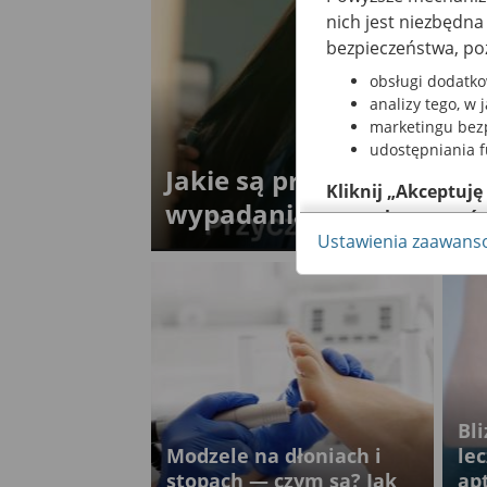
nich jest niezbędn
bezpieczeństwa, po
obsługi dodatko
analizy tego, w 
marketingu bezp
udostępniania 
Jakie są przyczyny nadm
Kliknij „Akceptuję
wypadania włosów?
naszych partneró
Ustawienia zaawan
Pamiętaj, że wyraże
możesz też wycofać 
dowiedzieć się więc
za pomocą „Ustawi
Więcej informacji 
Regulaminie Serwis
Bl
Modzele na dłoniach i
le
stopach — czym są? Jak
ap