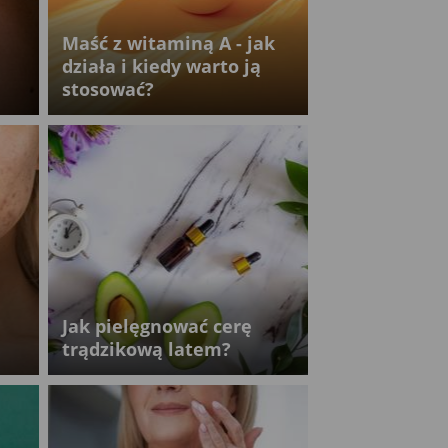
Maść z witaminą A - jak
działa i kiedy warto ją
stosować?
Jak pielęgnować cerę
trądzikową latem?