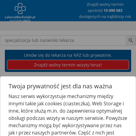
Znajdź wolny termin
spośród
15 099 583
dostępnych na najbliższy rok
Wpisz nazwę lekarza
Umów się do lekarza na NFZ lub prywatnie.
Znajdź wolny termin wizyty teraz!
Twoja prywatność jest dla nas ważna
Nasz serwis wykorzystuje mechanizmy między
innymi takie jak cookies (ciasteczka), Web Storage i
inne, które służą m.in. do zapewnienia optymalnej
obsługi podczas wizyty w naszym serwisie. Powyższe
mechanizmy mogą być wykorzystywane przez nas
Torbiel włosowa - przyczyny, objawy, leczenie
jak i przez naszych partnerów. Część z nich jest